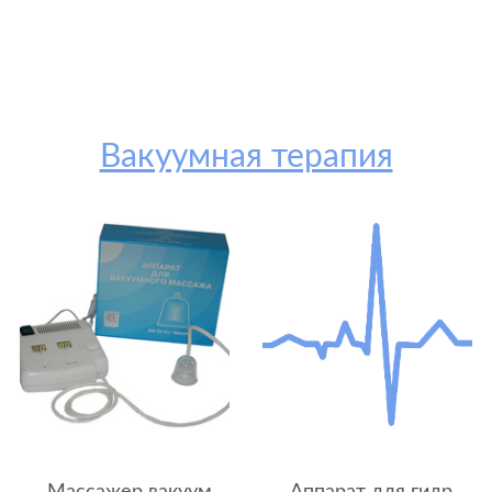
Вакуумная терапия
Массажер вакуумный ВМ-50-01-"Микро-В"
Аппарат для гидролазерного вакуумного массажа СВД-01