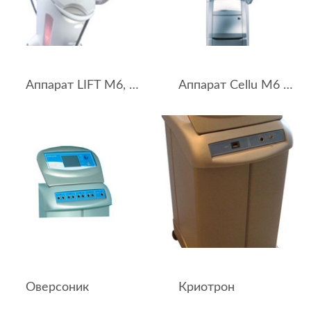
Аппарат LIFT M6, LPG SYSTEMS
Аппарат Cellu M6 Keymodule
Оверсоник
Криотрон