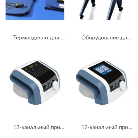
Термоодеяло для обертывания, Cerri
Оборудование для коррекции фигуры Futura Pro
12-канальный прибор для прессо-терапии BTL-6000 Lymphastim 12 Easy
12-канальный прибор для прессо-терапии BTL-6000 Lymphastim 12 Topline