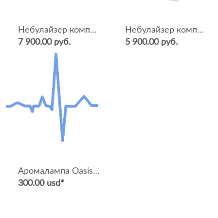
Небулайзер компрессорный CompAIR Elite C30
Небулайзер компрессорный CompAIR Pro C29
7 900.00 руб.
5 900.00 руб.
Аромалампа Oasis-C (микропроцессор, цифровая индикация, 1 тепловая кювета)
300.00 usd*