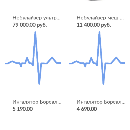
Небулайзер ультразвуковой U17
Небулайзер меш MicroAIR U22
79 000.00 руб.
11 400.00 руб.
Ингалятор Бореал F700
Ингалятор Бореал F400
5 190.00
4 690.00