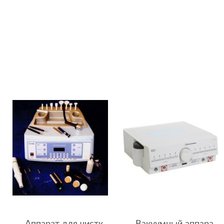
Аппарат для чистки лица BEAUTY SYSTEM ACTIVE LINE
Вакуумный аппарат для электротерапии BTL Vac