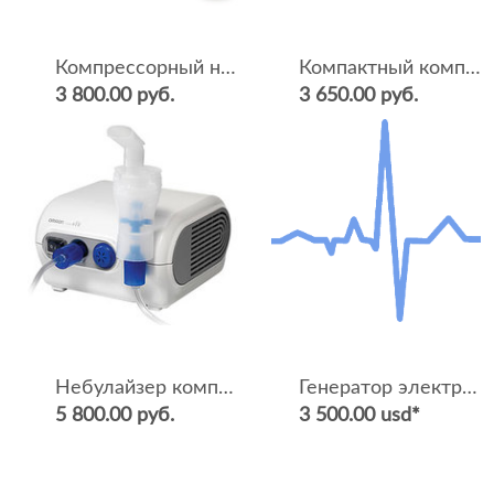
Компрессорный небулайзер для детей OMRON Comp AIR C24 Kids
Компактный компрессорный небулайзер OMRON CompAIR C24
3 800.00 руб.
3 650.00 руб.
Небулайзер компрессорный CompAIR C28
Генератор электроаэрозолей групповой ГЭГ-2 с компрессором
5 800.00 руб.
3 500.00 usd*