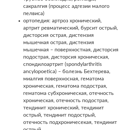
сакралгия (процесс адгезии малого
пелвиса)
ортопедия: артроз хронический,
артрит ревматический, бурсит острый,
дисторсия острая, дистензия
мышечная острая, дистензия
мышечная – поверхностная, дисторсия
подострая, дисторсия хроническая,
спондилоартрит (spondylarthritis
ancylopoetica) – болезнь Бехтерева,
миалгия поверхносная, гематома
хроническая, гематома подострая,
гематома субхроническая, отечность
хроническая, отечность подострая,
тендинит хронический, тендинит
острый, тендинит подострый,
отечность подхроничесекая, тендинит
острый