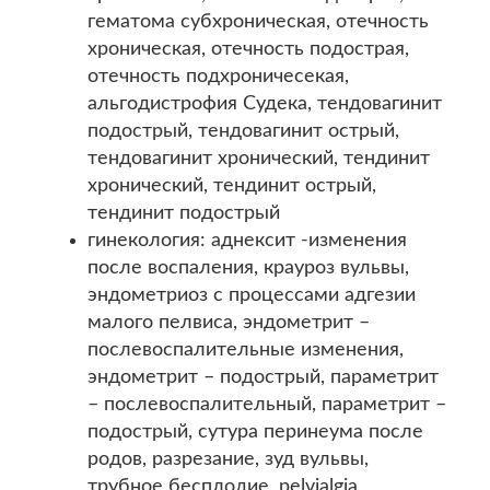
гематома субхроническая, отечность
хроническая, отечность подострая,
отечность подхроничесекая,
альгодистрофия Судека, тендовагинит
подострый, тендовагинит острый,
тендовагинит хронический, тендинит
хронический, тендинит острый,
тендинит подострый
гинекология: аднексит -изменения
после воспаления, крауроз вульвы,
эндометриоз с процессами адгезии
малого пелвиса, эндометрит –
послевоспалительные изменения,
эндометрит – подострый, параметрит
– послевоспалительный, параметрит –
подострый, сутура перинеума после
родов, разрезание, зуд вульвы,
трубное бесплодие, pelvialgia,