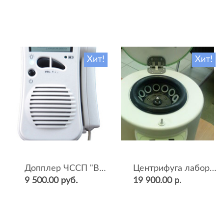
Хит!
Хит!
Допплер ЧССП "BF-500++" (фетальный, ультразвуковой)
Центрифуга лабораторная СМ-12 (4000 об.мин, 12 пробирок)
9 500.00 руб.
19 900.00 р.