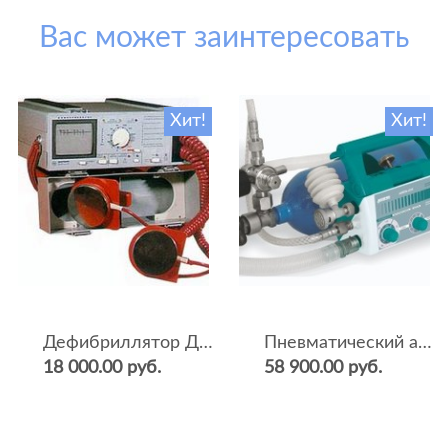
Вас может заинтересовать
Хит!
Хит!
Дефибриллятор ДКИ-Н-04
Пневматический аппарат ИВЛ и оксигенотерапии портативный АИВЛп-2/20-«ТМТ»
18 000.00 руб.
58 900.00 руб.