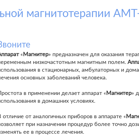
ьной магнитотерапии АМТ
Звоните
Аппарат
«
Магнитер
» предназначен для оказания тер
переменным низкочастотным магнитным полем.
Апп
использования в стационарных, амбулаторных и дом
лечения основных заболеваний человека.
Простота в применении делает аппарат «
Магнитер
» 
использования в домашних условиях.
В отличие от аналогичных приборов в аппарате «
Магн
позволяет при назначении процедур более точно дози
изменять ее в процессе лечения.