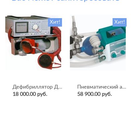
Хит!
Хит!
Дефибриллятор ДКИ-Н-04
Пневматический аппарат ИВЛ и оксигенотерапии портативный АИВЛп-2/20-«ТМТ»
18 000.00 руб.
58 900.00 руб.