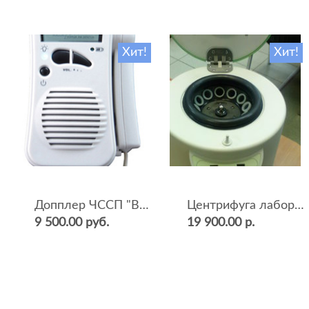
Хит!
Хит!
Допплер ЧССП "BF-500++" (фетальный, ультразвуковой)
Центрифуга лабораторная СМ-12 (4000 об.мин, 12 пробирок)
9 500.00 руб.
19 900.00 р.