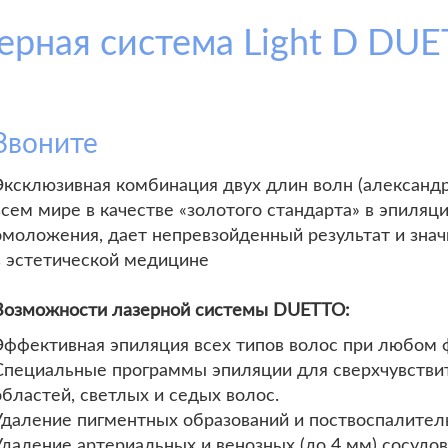
ерная система Light D DU
Звоните
Эксклюзивная комбинация двух длин волн (александр
всем мире в качестве «золотого стандарта» в эпиляц
омоложения, дает непревзойденный результат и зна
в эстетической медицине
Возможности лазерной системы DUETTO:
Эффективная эпиляция всех типов волос при любом 
Специальные программы эпиляции для сверхчувстви
областей, светлых и седых волос.
Удаление пигментных образований и поствоспалител
Удаление артериальных и венозных (до 4 мм) сосудов