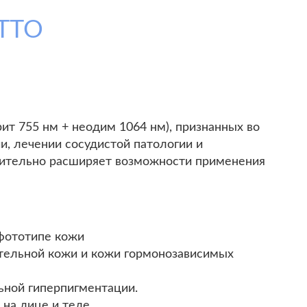
ETTO
ит 755 нм + неодим 1064 нм), признанных во
ии, лечении сосудистой патологии и
чительно расширяет возможности применения
фототипе кожи
тельной кожи и кожи гормонозависимых
ьной гиперпигментации.
 на лице и теле.