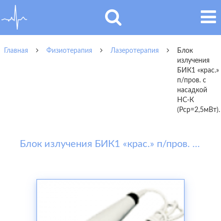
Главная
Физиотерапия
Лазеротерапия
Блок
излучения
БИК1 «крас.»
п/пров. с
насадкой
НС-К
(Рср=2,5мВт).
Блок излучения БИК1 «крас.» п/пров. с насадкой НС-К (Рср=2,5мВт).