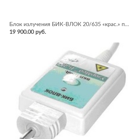
Блок излучения БИК-ВЛОК 20/635 «крас.» п/пров. (Р=20 мВт, режим непрерыв/мод., ВЛОК)
19 900.00 руб.