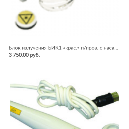
Блок излучения БИК1 «крас.» п/пров. с насадкой НС-К (Рср=2,5мВт).
3 750.00 руб.