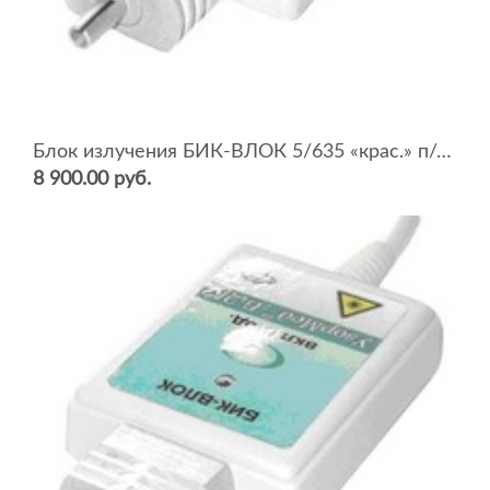
Блок излучения БИК-ВЛОК 5/635 «крас.» п/пров. (Р=5 мВт, режим непрерыв/мод., ВЛОК)
8 900.00 руб.