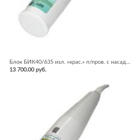
Блок БИК40/635 изл. «крас.» п/пров. с насадкой НС-К (Р=40мВт)
13 700.00 руб.