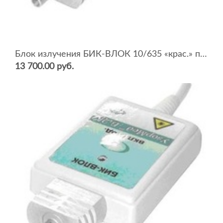
Блок излучения БИК-ВЛОК 10/635 «крас.» п/пров. (Р=10 мВт, режим непрерыв/мод., ВЛОК)
13 700.00 руб.