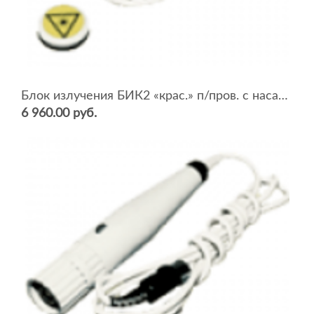
Блок излучения БИК2 «крас.» п/пров. с насадкой НС-К (Рср=15мВт)
6 960.00 руб.