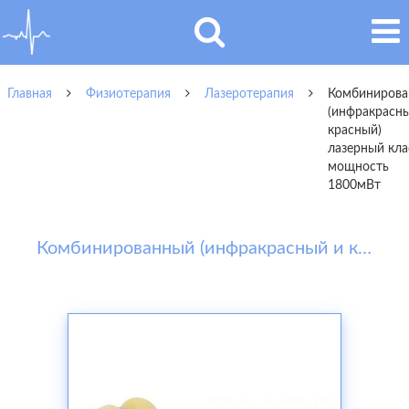
Главная
Физиотерапия
Лазеротерапия
Комбиниров
(инфракрасн
красный)
лазерный кла
мощность
1800мВт
Комбинированный (инфракрасный и красный) лазерный кластер мощность 1800мВт