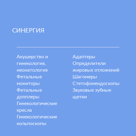
СИНЕРГИЯ
Акушерство и
Адаптеры
гинекология,
Определители
неонатология
жировых отложений
Фетальные
Шагомеры
мониторы
Стетофонендоскопы
Фетальные
Звуковые зубные
допплеры
щетки
Гинекологические
кресла
Гинекологические
кольпоскопы