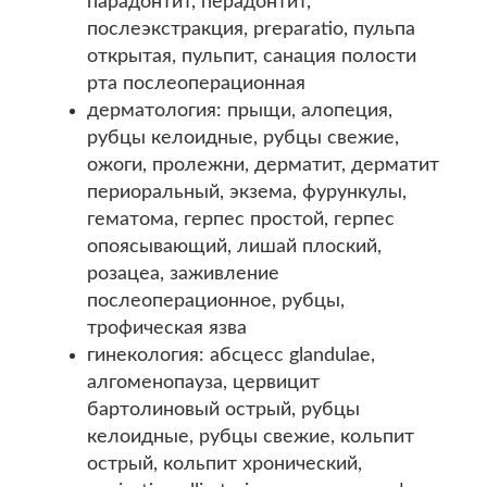
парадонтит, перадонтит,
послеэкстракция, preparatio, пульпа
открытая, пульпит, санация полости
рта послеоперационная
дерматология: прыщи, алопеция,
рубцы келоидные, рубцы свежие,
ожоги, пролежни, дерматит, дерматит
периоральный, экзема, фурункулы,
гематома, герпес простой, герпес
опоясывающий, лишай плоский,
розацеа, заживление
послеоперационное, рубцы,
трофическая язва
гинекология: абсцесс glandulae,
алгоменопауза, цервицит
бартолиновый острый, рубцы
келоидные, рубцы свежие, кольпит
острый, кольпит хронический,