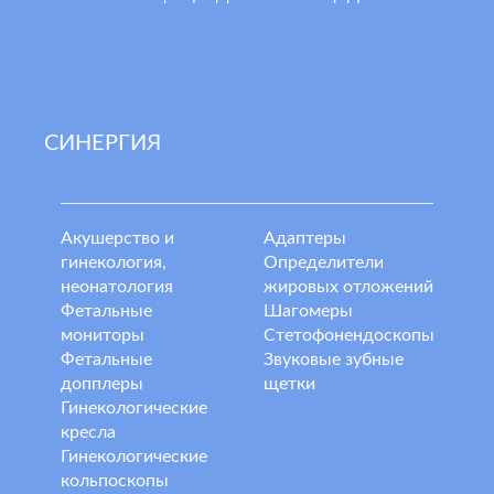
СИНЕРГИЯ
Акушерство и
Адаптеры
гинекология,
Определители
неонатология
жировых отложений
Фетальные
Шагомеры
мониторы
Стетофонендоскопы
Фетальные
Звуковые зубные
допплеры
щетки
Гинекологические
кресла
Гинекологические
кольпоскопы