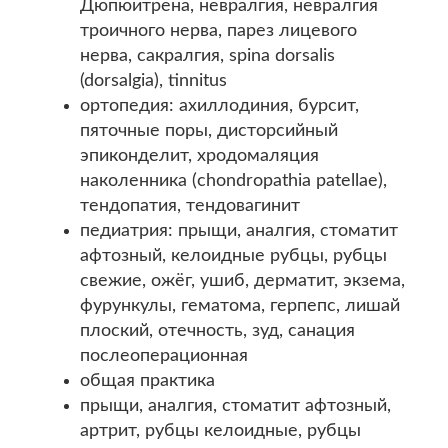
Дюпюитрена, невралгия, невралгия
троичного нерва, парез лицевого
нерва, сакралгия, spina dorsalis
(dorsalgia), tinnitus
ортопедия: ахиллодиния, бурсит,
пяточные поры, дисторсийный
эпиконделит, хродомаляция
наколенника (chondropathia patellae),
тендопатия, тендовагинит
педиатрия: прыщи, аналгия, стоматит
афтозный, келоидные рубцы, рубцы
свежие, ожёг, ушиб, дерматит, экзема,
фурункулы, гематома, герпепс, лишай
плоский, отечность, зуд, санация
послеоперационная
общая практика
прыщи, аналгия, стоматит афтозный,
артрит, рубцы келоидные, рубцы