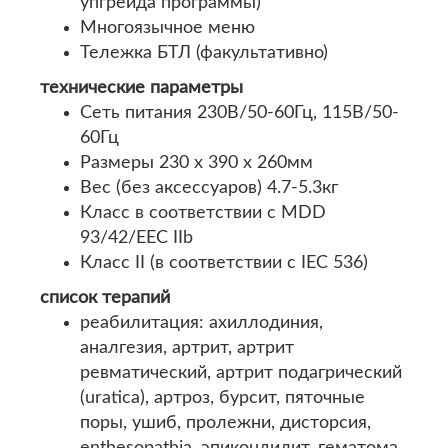
упгрейда программы)
Многоязычное меню
Тележка БТЛ (факультативно)
технические параметры
Сеть питания 230В/50-60Гц, 115В/50-
60Гц
Размеры 230 x 390 x 260мм
Вес (без аксессуаров) 4.7-5.3кг
Класс в соответствии с MDD
93/42/EEC IIb
Класс II (в соответствии с IEC 536)
список терапий
реабилитация: ахиллодиния,
аналгезия, артрит, артрит
ревматический, артрит подагрический
(uratica), артроз, бурсит, пяточные
поры, ушиб, пролежни, дисторсия,