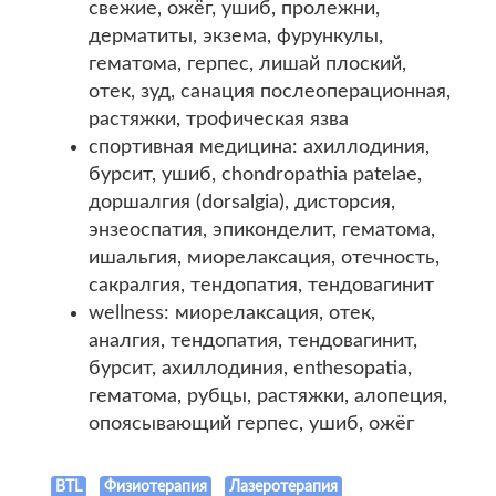
свежие, ожёг, ушиб, пролежни,
дерматиты, экзема, фурункулы,
гематома, герпес, лишай плоский,
отек, зуд, санация послеоперационная,
растяжки, трофическая язва
спортивная медицина: ахиллодиния,
бурсит, ушиб, chondropathia patelae,
доршалгия (dorsalgia), дисторсия,
энзеоспатия, эпиконделит, гематома,
ишальгия, миорелаксация, отечность,
сакралгия, тендопатия, тендовагинит
wellness: миорелаксация, отек,
аналгия, тендопатия, тендовагинит,
бурсит, ахиллодиния, enthesopatia,
гематома, рубцы, растяжки, алопеция,
опоясывающий герпес, ушиб, ожёг
BTL
Физиотерапия
Лазеротерапия