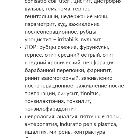
conisatio colli uteri, цистит, дистрофия
вульвы, гематома, герпес
генитальный, недержание мочи,
параметрит, зуд, заживление
послеоперационное, рубцы,
уроцистит – irritabilis, вульвит
ЛОР: рубцы свежие, фурункулы,
герпес, отит средний острый, отит
средний хронический, перфорация
барабанной перепонки, фарингит,
ринит вазомоторный, заживление
постоперационное, заживление после
трепанации, синусит, tinnitus,
тонзилэктомия, тонзилит,
тонзилофарадонтит
неврология: аналгия, пяточные поры,
энтеропатия, induratio penis plastica,
ишалгия, мигрень, контрактура