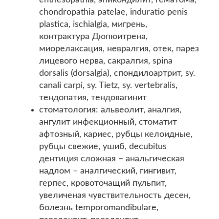
enthesopathia, эпикондилит, гематома,
chondropathia patelae, induratio penis
plastica, ischialgia, мигрень,
контрактура Дюпюитрена,
миорелаксация, невралгия, отек, парез
лицевого нерва, сакралгия, spina
dorsalis (dorsalgia), спондилоартрит, sy.
canali carpi, sy. Tietz, sy. vertebralis,
тендопатия, тендовагинит
стоматология: альвеолит, аналгия,
ангулит инфекционный, стоматит
афтозный, кариес, рубцы келоидные,
рубцы свежие, ушиб, decubitus
дентиция сложная – анальгическая
надлом – аналгический, гингивит,
герпес, кровоточащий пульпит,
увеличеная чувствительность десен,
болезнь temporomandibulare,