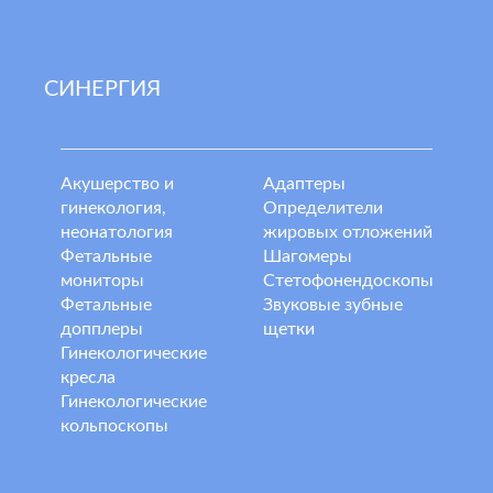
СИНЕРГИЯ
Акушерство и
Адаптеры
гинекология,
Определители
неонатология
жировых отложений
Фетальные
Шагомеры
мониторы
Стетофонендоскопы
Фетальные
Звуковые зубные
допплеры
щетки
Гинекологические
кресла
Гинекологические
кольпоскопы