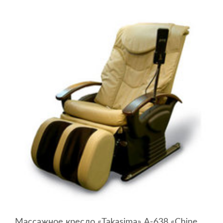
Массажное кресло «Takasima» А-638 «Chinese Kung-Fu Health Care Chair»