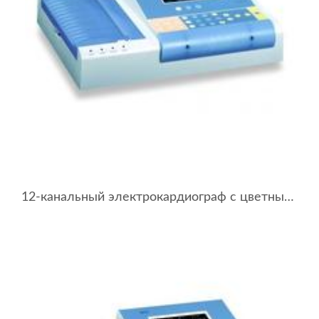
12-канальный электрокардиограф с цветным сенсорным дисплеем BTL-08 LT ECG