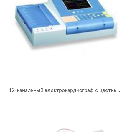
12-канальный электрокардиограф с цветным сенсорным дисплеем BTL-08 LT Plus ECG