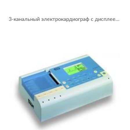
3-канальный электрокардиограф с дисплеем BTL-08 SD3 ECG