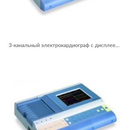
3-канальный электрокардиограф с дисплеем BTL-08 MD3 ECG