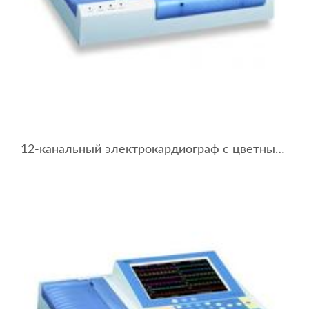
12-канальный электрокардиограф с цветным сенсорным дисплеем BTL-08 LC ECG