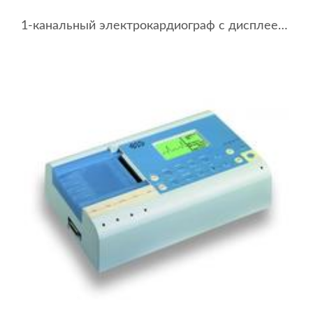
1-канальный электрокардиограф с дисплеем BTL-08 SD1 ECG