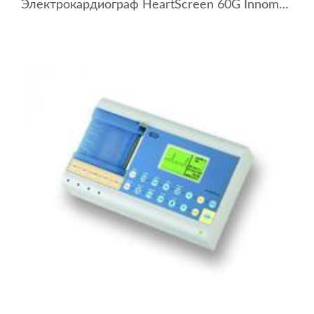
Электрокардиограф HeartScreen 60G Innomed Medical