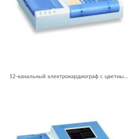
12-канальный электрокардиограф с цветным сенсорным дисплеем BTL-08 LC Plus ECG