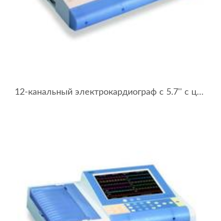
12-канальный электрокардиограф с 5.7'' с цветным сенсорным дисплеем BTL-08 MT Plus ECG