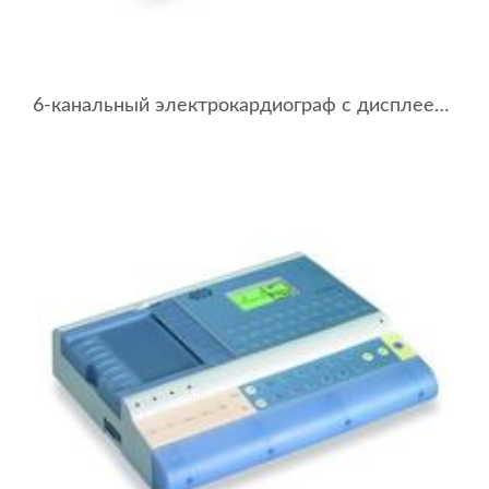
6-канальный электрокардиограф с дисплеем BTL-08 SD6 ECG