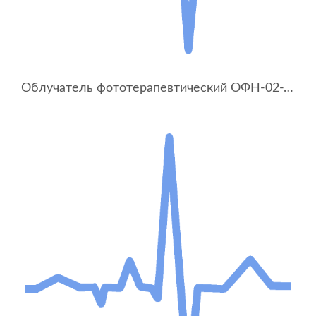
Облучатель фототерапевтический ОФН-02-УОМЗ (без стойки)