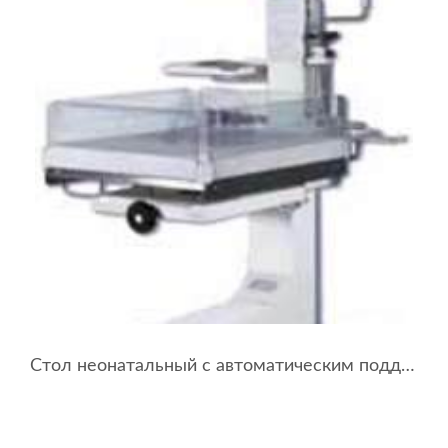
Стол неонатальный с автоматическим поддержанием температуры обогрева СНО-«УОМЗ»