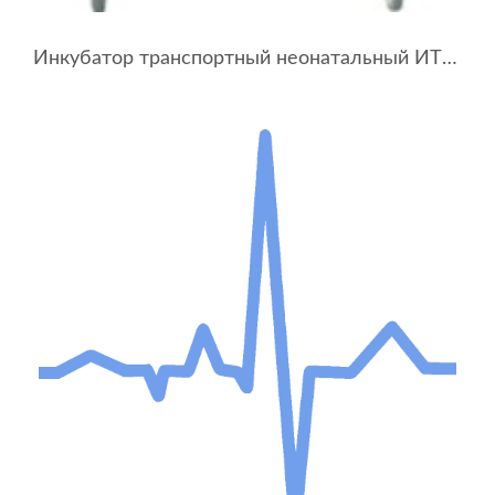
Инкубатор транспортный неонатальный ИТН-01-«УОМЗ» с монитором кислорода