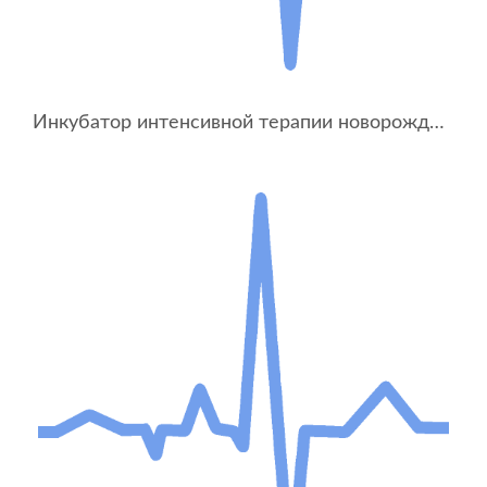
Инкубатор интенсивной терапии новорожденных ИДН-03-«УОМЗ»