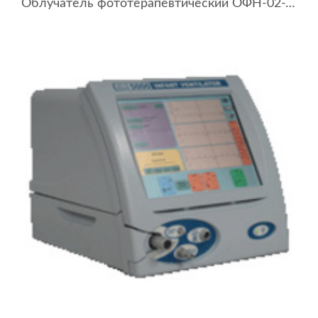
Облучатель фототерапевтический ОФН-02-УОМЗ (со стойкой)