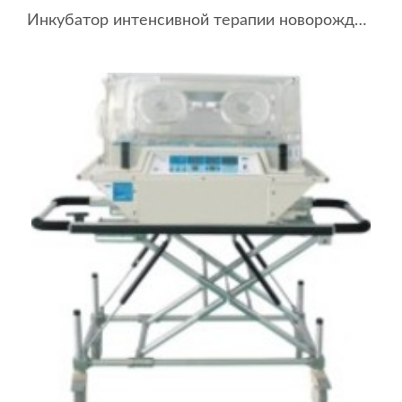
Инкубатор интенсивной терапии новорожденных ИДН-03-«УОМЗ» с весами