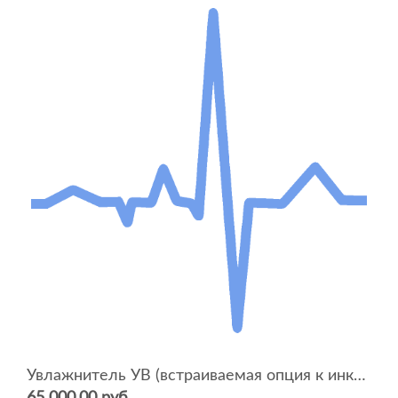
Увлажнитель УВ (встраиваемая опция к инкубатору ИДН-02 для сервоконтроля и регулирования влажности)