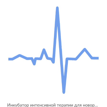
Инкубатор интенсивной терапии для новорожденных ИДН-02 сб.0-04 (с весами и сервоувлажнителем)