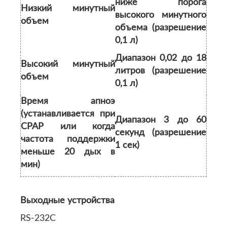
ниже порога
Низкий минутный
высокого минутного
объем
объема (разрешение
0,1 л)
Диапазон 0,02 до 18
Высокий минутный
литров (разрешение
объем
0,1 л)
Время апноэ
(устанавливается при
Диапазон 3 до 60
CPAP или когда
секунд (разрешение
частота поддержки
1 сек)
меньше 20 дых в
мин)
Выходные устройства
RS-232C