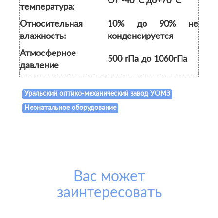
От -40
С до+70
С
температура:
Относительная
10% до 90% не
влажность:
конденсируется
Атмосферное
500 гПа до 1060гПа
давление
Уральский оптико-механический завод УОМЗ
Неонатальное оборудование
Вас может
заинтересовать