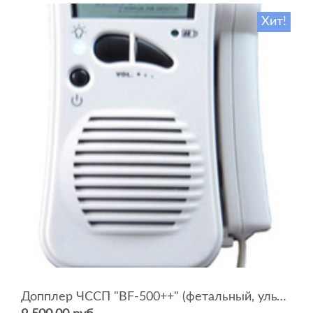
Хит!
Допплер ЧССП "BF-500++" (фетальный, ультразвуковой)