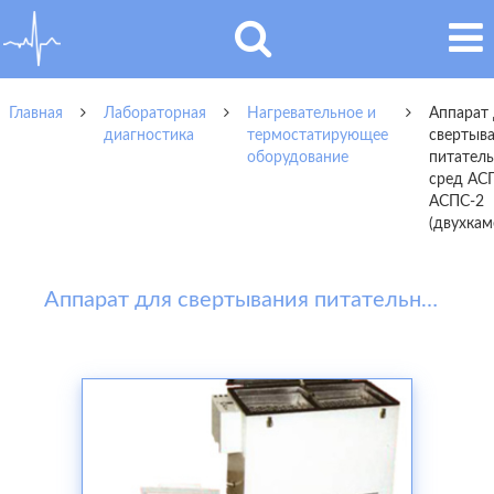
Главная
Лабораторная
Нагревательное и
Аппарат
диагностика
термостатирующее
свертыв
оборудование
питател
сред АС
АСПС-2
(двухкам
Аппарат для свертывания питательных сред АСПС, АСПС-2 (двухкамерный)