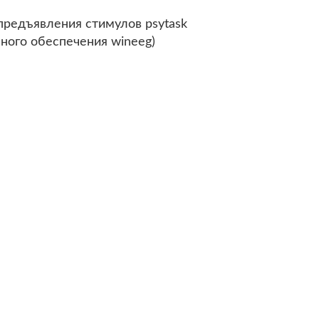
предъявления стимулов psytask
много обеспечения wineeg)