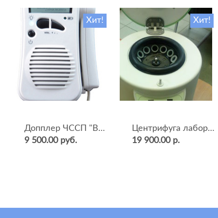
Хит!
Хит!
Допплер ЧССП "BF-500++" (фетальный, ультразвуковой)
Центрифуга лабораторная СМ-12 (4000 об.мин, 12 пробирок)
9 500.00 руб.
19 900.00 р.