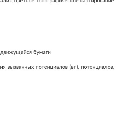
ализ, цветное топографическое картирование
и движущейся бумаги
ия вызванных потенциалов (вп), потенциалов,