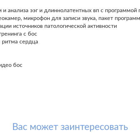
и и анализа ээг и длиннолатентных вп с программой 
еокамер, микрофон для записи звука, пакет програм
цации источников патологической активности
тренинга с бос
и ритма сердца
идео бос
Вас может заинтересовать