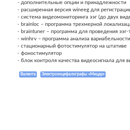
- дополнительные опции и принадлежности
- расширенная версия wineeg для регистраци
- система видеомониторинга ээг (до двух вид
- brainloc – программа трехмерной локализа
- braintuner – программа для проведения ээг-
- winhrv – программа анализа вариабельност
- стационарный фотостимулятор на штативе
- фоностимулятор
- блок контроля качества видеосигнала для в
Валента
Электроэнцефалографы «Мицар»