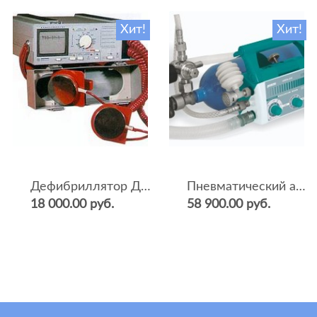
Хит!
Хит!
Дефибриллятор ДКИ-Н-04
Пневматический аппарат ИВЛ и оксигенотерапии портативный АИВЛп-2/20-«ТМТ»
18 000.00 руб.
58 900.00 руб.