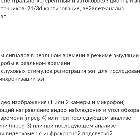
- спектрально-когерентный и автокорреляционный ан
сточников, 2d/3d картирование, вейвлет-анализ
эг
гом сигналов в реальном времени в режиме эмуляци
 пробы в реальном времени
слуховых стимулов регистрация ээг для исследован
инхронизации ээг
видео изображения (1 или 2 камеры и микрофон)
яющий направление видео-наблюдения и угол обзора
 времени (mpeg-4) или при последующем анализе
мени (mpeg-3) или при последующем анализе
ии видеокамер с инфракрасной подсветкой