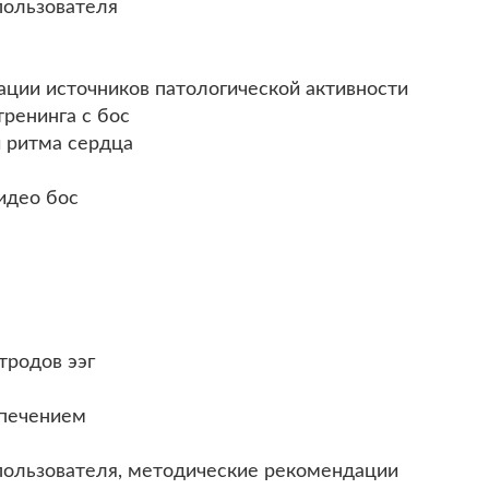
пользователя
цации источников патологической активности
тренинга с бос
и ритма сердца
идео бос
тродов ээг
спечением
 пользователя, методические рекомендации