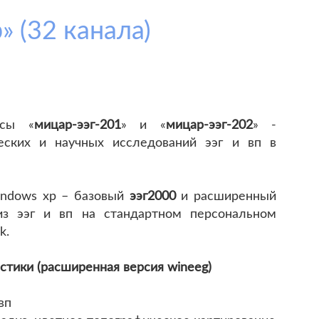
 (32 канала)
ксы «
мицар-ээг-201
» и «
мицар-ээг-202
» -
еских и научных исследований ээг и вп в
indows xp – базовый
ээг2000
и расширенный
из ээг и вп на стандартном персональном
k.
тики (расширенная версия wineeg)
вп