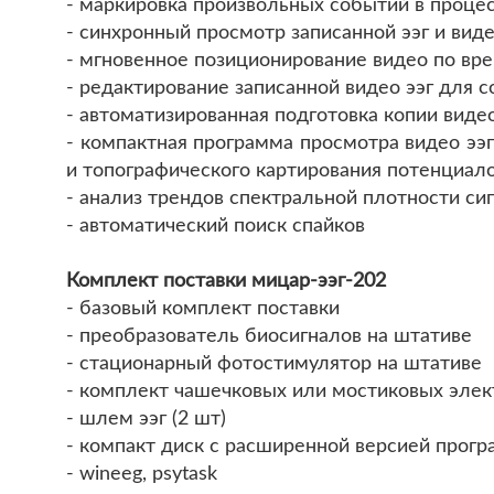
- маркировка произвольных событий в проце
- синхронный просмотр записанной ээг и ви
- мгновенное позиционирование видео по вре
- редактирование записанной видео ээг для 
- автоматизированная подготовка копии видео
- компактная программа просмотра видео ээ
и топографического картирования потенциало
- анализ трендов спектральной плотности си
- автоматический поиск спайков
Комплект поставки мицар-ээг-202
- базовый комплект поставки
- преобразователь биосигналов на штативе
- стационарный фотостимулятор на штативе
- комплект чашечковых или мостиковых элек
- шлем ээг (2 шт)
- компакт диск с расширенной версией прог
- wineeg, psytask