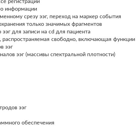
ссе регистрации
део информации
менному срезу ээг, переход на маркер события
сохранения только значимых фрагментов
 ээг для записи на cd для пациента
г, распространяемая свободно, включающая функци
в ээг
гналов ээг (массивы спектральной плотности)
тродов ээг
раммного обеспечения