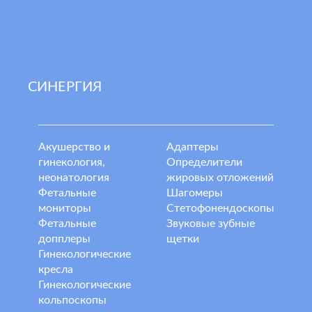
СИНЕРГИЯ
Акушерство и
Адаптеры
гинекология,
Определители
неонатология
жировых отложений
Фетальные
Шагомеры
мониторы
Стетофонендоскопы
Фетальные
Звуковые зубные
допплеры
щетки
Гинекологические
кресла
Гинекологические
кольпоскопы