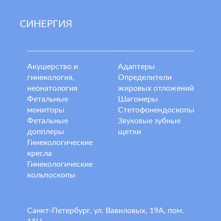
СИНЕРГИЯ
Акушерство и
Адаптеры
гинекология,
Определители
неонатология
жировых отложений
Фетальные
Шагомеры
мониторы
Стетофонендоскопы
Фетальные
Звуковые зубные
допплеры
щетки
Гинекологические
кресла
Гинекологические
кольпоскопы
Санкт-Петербург, ул. Вавиловых, 19А, пом.