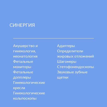
СИНЕРГИЯ
Акушерство и
Адаптеры
гинекология,
Определители
неонатология
жировых отложений
Фетальные
Шагомеры
мониторы
Стетофонендоскопы
Фетальные
Звуковые зубные
допплеры
щетки
Гинекологические
кресла
Гинекологические
кольпоскопы