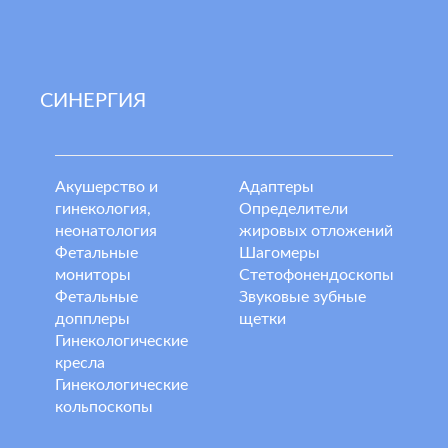
СИНЕРГИЯ
Акушерство и
Адаптеры
гинекология,
Определители
неонатология
жировых отложений
Фетальные
Шагомеры
мониторы
Стетофонендоскопы
Фетальные
Звуковые зубные
допплеры
щетки
Гинекологические
кресла
Гинекологические
кольпоскопы