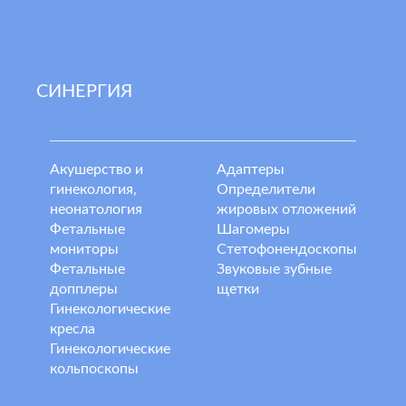
СИНЕРГИЯ
Акушерство и
Адаптеры
гинекология,
Определители
неонатология
жировых отложений
Фетальные
Шагомеры
мониторы
Стетофонендоскопы
Фетальные
Звуковые зубные
допплеры
щетки
Гинекологические
кресла
Гинекологические
кольпоскопы