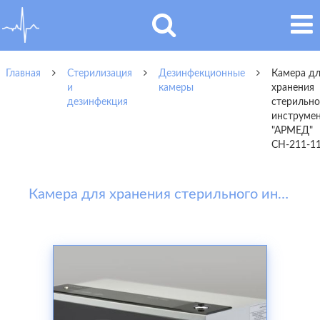
Главная
Стерилизация
Дезинфекционные
Камера д
и
камеры
хранения
дезинфекция
стерильно
инструме
"АРМЕД"
СН-211-1
Камера для хранения стерильного инструмента "АРМЕД" СН-211-115