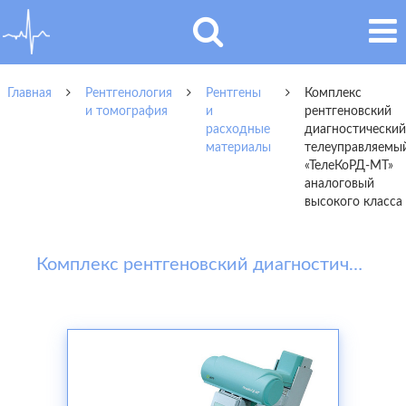
Главная
Рентгенология
Рентгены
Комплекс
и томография
и
рентгеновский
расходные
диагностический
материалы
телеуправляемы
«ТелеКоРД-МТ»
аналоговый
высокого класса
Комплекс рентгеновский диагностический телеуправляемый «ТелеКоРД-МТ» аналоговый высокого класса