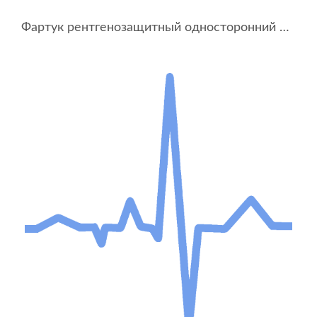
Фартук рентгенозащитный односторонний ФРЗОт-С