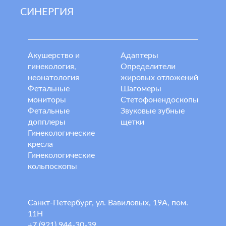
СИНЕРГИЯ
Акушерство и
Адаптеры
гинекология,
Определители
неонатология
жировых отложений
Фетальные
Шагомеры
мониторы
Стетофонендоскопы
Фетальные
Звуковые зубные
допплеры
щетки
Гинекологические
кресла
Гинекологические
кольпоскопы
Санкт-Петербург, ул. Вавиловых, 19А, пом.
11Н
+7 (921) 944-30-39