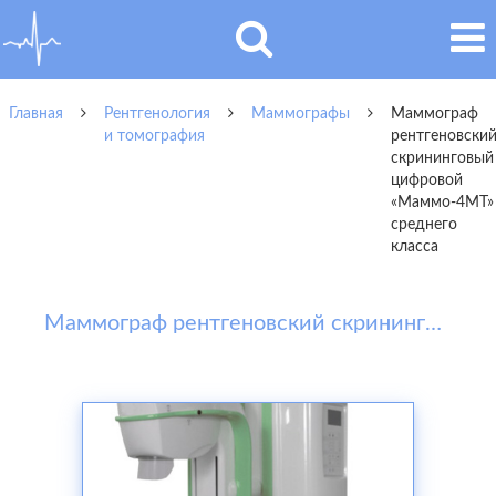
Главная
Рентгенология
Маммографы
Маммограф
и томография
рентгеновски
скрининговый
цифровой
«Маммо-4МТ»
среднего
класса
Маммограф рентгеновский скрининговый цифровой «Маммо-4МТ» среднего класса