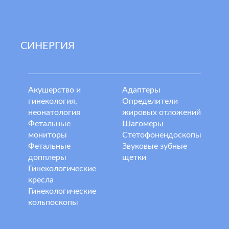
СИНЕРГИЯ
Акушерство и
Адаптеры
гинекология,
Определители
неонатология
жировых отложений
Фетальные
Шагомеры
мониторы
Стетофонендоскопы
Фетальные
Звуковые зубные
допплеры
щетки
Гинекологические
кресла
Гинекологические
кольпоскопы