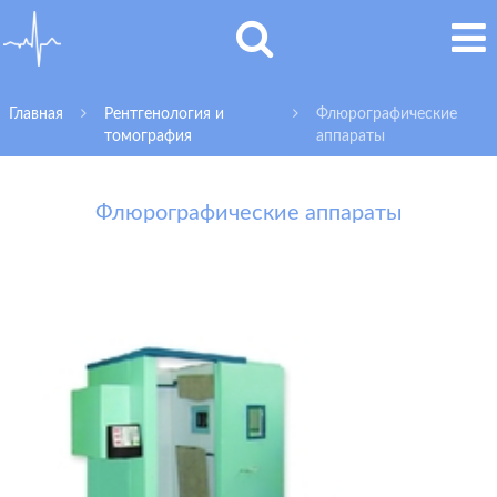
Главная
Рентгенология и
Флюрографические
томография
аппараты
Флюрографические аппараты