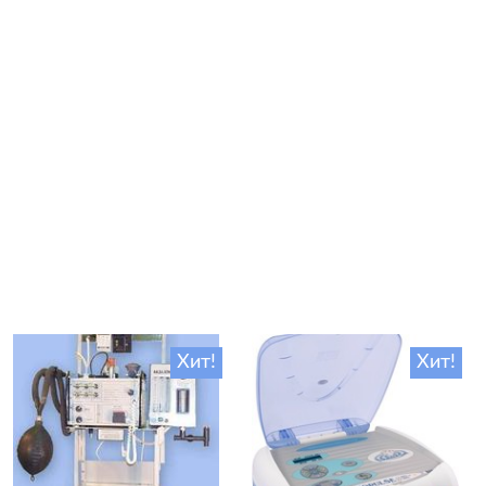
Хит!
Хит!