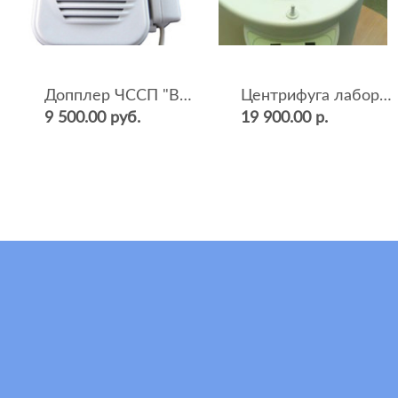
Допплер ЧССП "BF-500++" (фетальный, ультразвуковой)
Центрифуга лабораторная СМ-12 (4000 об.мин, 12 пробирок)
9 500.00 руб.
19 900.00 р.