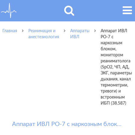
Главная
Реанимация и
Аппараты
Аппарат ИВЛ
анестезиология
ИВЛ
РО-7 с
наркозным
блоком,
монитором
реаниматолога
(SpO2, ЧП, АД,
ЭКГ, параметры
дыхания, канал
термометрии,
тревоги) и
встроенным
ИБП (38.587)
Аппарат ИВЛ РО-7 с наркозным блоком, монитором реаниматолога (SpO2, ЧП, АД, ЭКГ, параметры дыхания, канал термометрии, тревоги) и встроенным ИБП (38.587)