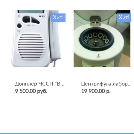
Хит!
Хит!
Допплер ЧССП "BF-500++" (фетальный, ультразвуковой)
Центрифуга лабораторная СМ-12 (4000 об.мин, 12 пробирок)
9 500.00 руб.
19 900.00 р.