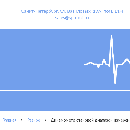
Санкт-Петербург
,
ул. Вавиловых, 19А, пом. 11Н
sales@spb-mt.ru
Главная
Разное
Динамометр становой диапазон измерен