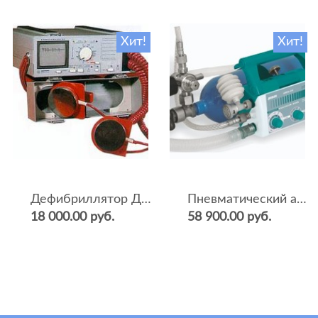
Хит!
Хит!
Дефибриллятор ДКИ-Н-04
Пневматический аппарат ИВЛ и оксигенотерапии портативный АИВЛп-2/20-«ТМТ»
18 000.00 руб.
58 900.00 руб.