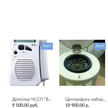
Хит!
Хит!
Допплер ЧССП "BF-500++" (фетальный, ультразвуковой)
Центрифуга лабораторная СМ-12 (4000 об.мин, 12 пробирок)
9 500.00 руб.
19 900.00 р.