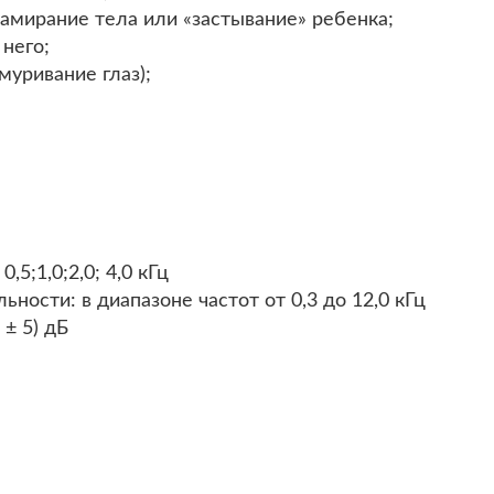
замирание тела или «застывание» ребенка;
 него;
муривание глаз);
5;1,0;2,0; 4,0 кГц
ности: в диапазоне частот от 0,3 до 12,0 кГц
 ± 5) дБ