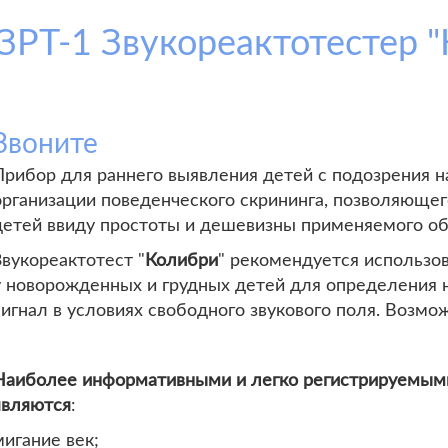
ЗРТ-1 Звукореактотестер 
Звоните
Прибор для раннего выявления детей с подозрения н
организации поведенческого скрининга, позволяюще
детей ввиду простоты и дешевизны применяемого об
Звукореактотест "
Колибри
" рекомендуется использо
у новорожденных и грудных детей для определения н
сигнал в условиях свободного звукового поля. Возм
Наиболее информативными и легко регистрируемыми
являются
:
мигание век;