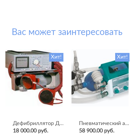
Вас может заинтересовать
Хит!
Хит!
Дефибриллятор ДКИ-Н-04
Пневматический аппарат ИВЛ и оксигенотерапии портативный АИВЛп-2/20-«ТМТ»
18 000.00 руб.
58 900.00 руб.