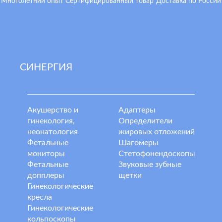
Многолетний опыт
Сертифицированный товар
Доставка по России
СИНЕРГИЯ
Акушерство и
Адаптеры
гинекология,
Определители
неонатология
жировых отложений
Фетальные
Шагомеры
мониторы
Стетофонендоскопы
Фетальные
Звуковые зубные
допплеры
щетки
Гинекологические
кресла
Гинекологические
кольпоскопы