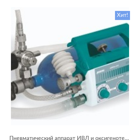
Хит!
Пневматический аппарат ИВЛ и оксигенотерапии портативный АИВЛп-2/20-«ТМТ»