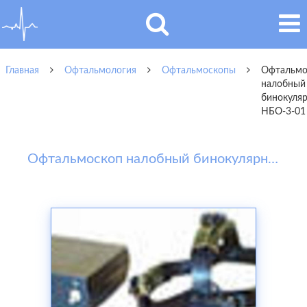
Главная
Офтальмология
Офтальмоскопы
Офтальмо
налобный
бинокуля
НБО-3-01
Офтальмоскоп налобный бинокулярный НБО-3-01