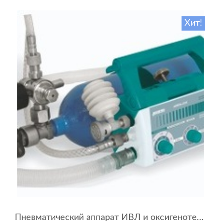
Хит!
Пневматический аппарат ИВЛ и оксигенотерапии портативный АИВЛп-2/20-«ТМТ»