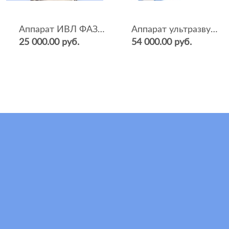
Аппарат ИВЛ ФАЗА-5НР
Аппарат ультразвуковой терапии Sonopulse (мультичастотный 1 и 3 Мгц)
25 000.00 руб.
54 000.00 руб.