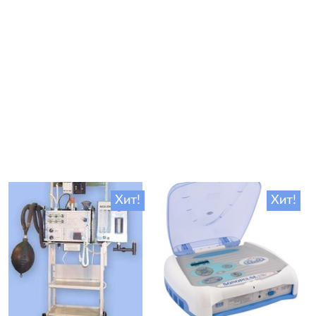
Хит!
Хит!