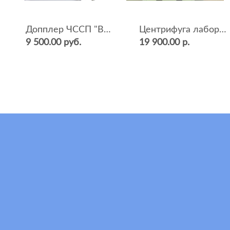
Допплер ЧССП "BF-500++" (фетальный, ультразвуковой)
Центрифуга лабораторная СМ-12 (4000 об.мин, 12 пробирок)
9 500.00 руб.
19 900.00 р.