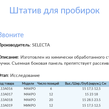
Штатив для пробирок
Звоните
Производитель
: SELECTA
Описание
: Изготовлен из химически обработанного 
ручки. Съемная боковая панель препятствует рассеив
Этап
: Исследование
од товара
Модели
Число позиций
Выс./Шир./Глуб.(наруж.), См
.13А016
МАКРО
6
15 17,5 12,5
.13А017
МАКРО
12
15 23 18
.13А018
МАКРО
20
15 28.5 23.5
.13А019
МИКРО
12
15 17,5 12,5