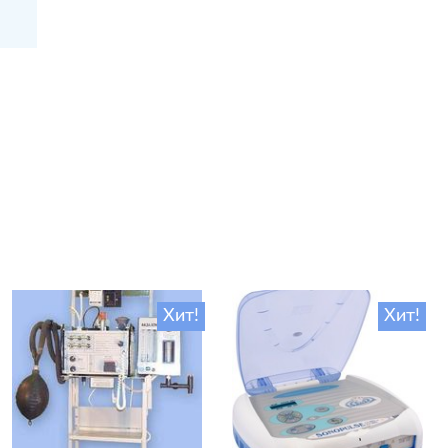
Хит!
Хит!