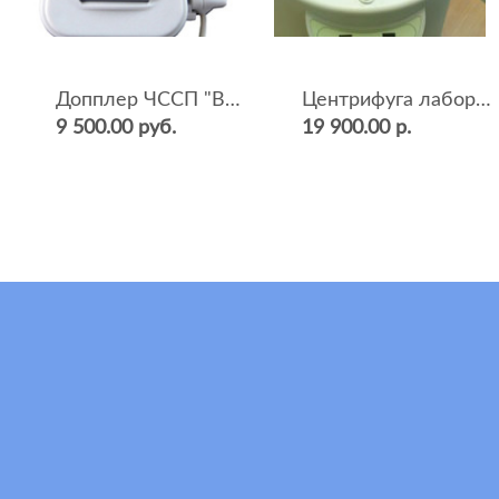
Допплер ЧССП "BF-500++" (фетальный, ультразвуковой)
Центрифуга лабораторная СМ-12 (4000 об.мин, 12 пробирок)
9 500.00 руб.
19 900.00 р.