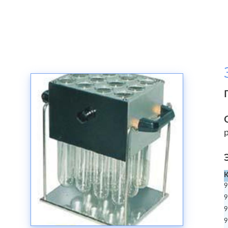
К
9
9
9
9