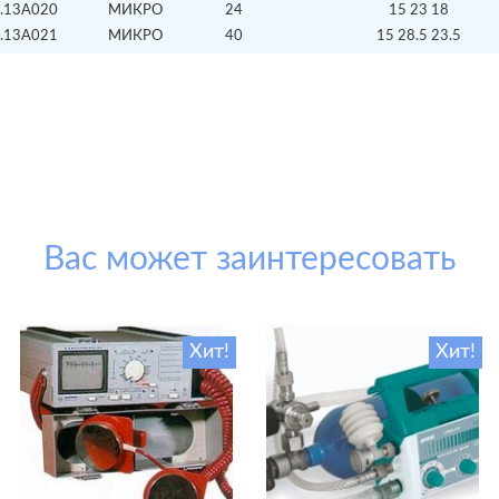
.13А020
МИКРО
24
15 23 18
.13А021
МИКРО
40
15 28.5 23.5
Вас может заинтересовать
Хит!
Хит!