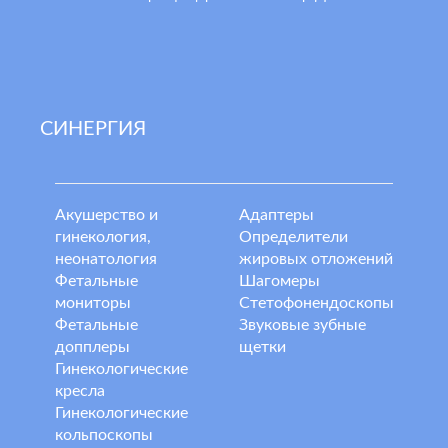
СИНЕРГИЯ
Акушерство и
Адаптеры
гинекология,
Определители
неонатология
жировых отложений
Фетальные
Шагомеры
мониторы
Стетофонендоскопы
Фетальные
Звуковые зубные
допплеры
щетки
Гинекологические
кресла
Гинекологические
кольпоскопы