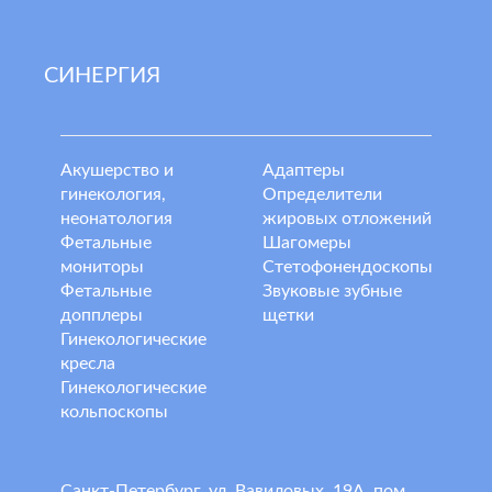
СИНЕРГИЯ
Акушерство и
Адаптеры
гинекология,
Определители
неонатология
жировых отложений
Фетальные
Шагомеры
мониторы
Стетофонендоскопы
Фетальные
Звуковые зубные
допплеры
щетки
Гинекологические
кресла
Гинекологические
кольпоскопы
Санкт-Петербург, ул. Вавиловых, 19А, пом.