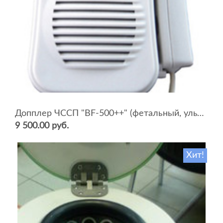
Допплер ЧССП "BF-500++" (фетальный, ультразвуковой)
9 500.00 руб.
Хит!