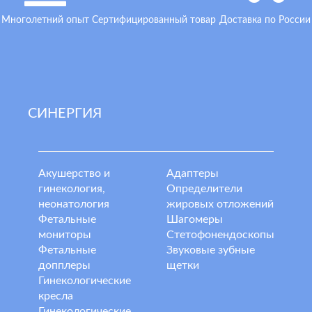
Многолетний опыт
Сертифицированный товар
Доставка по России
СИНЕРГИЯ
Акушерство и
Адаптеры
гинекология,
Определители
неонатология
жировых отложений
Фетальные
Шагомеры
мониторы
Стетофонендоскопы
Фетальные
Звуковые зубные
допплеры
щетки
Гинекологические
кресла
Гинекологические