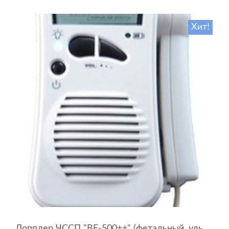
Хит!
Допплер ЧССП "BF-500++" (фетальный, ультразвуковой)