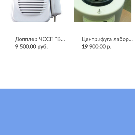
Допплер ЧССП "BF-500++" (фетальный, ультразвуковой)
Центрифуга лабораторная СМ-12 (4000 об.мин, 12 пробирок)
9 500.00 руб.
19 900.00 р.