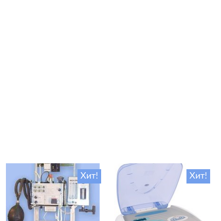
Хит!
Хит!