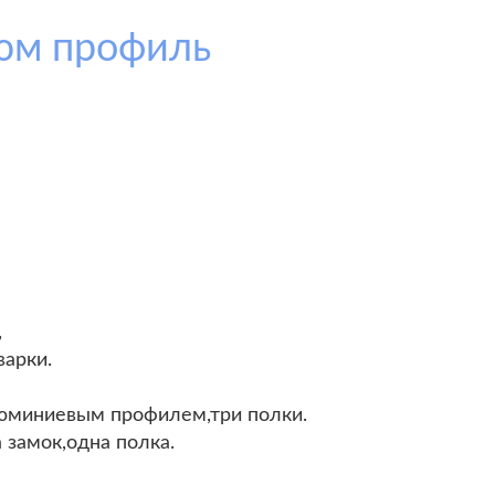
юм профиль
,
арки.
люминиевым профилем,три полки.
 замок,одна полка.