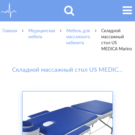
Главная
Медицинская
Мебель для
Складной
мебель
массажного
массажный
кабинета
стол US
MEDICA Marino
Складной массажный стол US MEDICA Marino