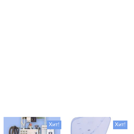
Хит!
Хит!