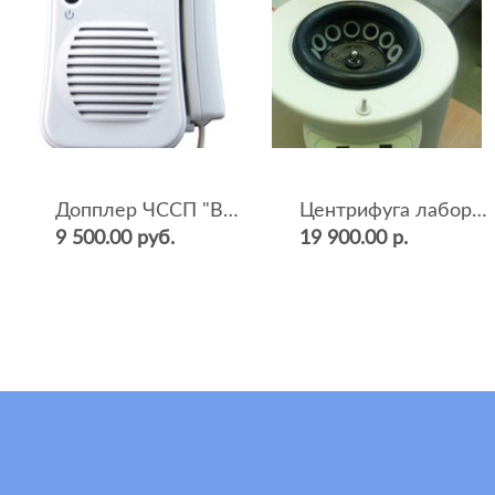
Допплер ЧССП "BF-500++" (фетальный, ультразвуковой)
Центрифуга лабораторная СМ-12 (4000 об.мин, 12 пробирок)
9 500.00 руб.
19 900.00 р.