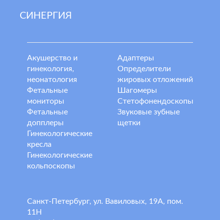
СИНЕРГИЯ
Акушерство и
Адаптеры
гинекология,
Определители
неонатология
жировых отложений
Фетальные
Шагомеры
мониторы
Стетофонендоскопы
Фетальные
Звуковые зубные
допплеры
щетки
Гинекологические
кресла
Гинекологические
кольпоскопы
Санкт-Петербург, ул. Вавиловых, 19А, пом.
11Н