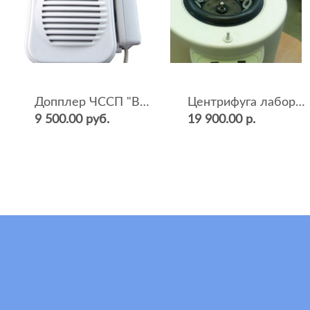
Допплер ЧССП "BF-500++" (фетальный, ультразвуковой)
Центрифуга лабораторная СМ-12 (4000 об.мин, 12 пробирок)
9 500.00 руб.
19 900.00 р.