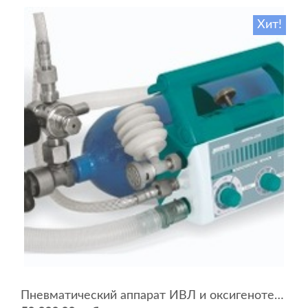
Хит!
Пневматический аппарат ИВЛ и оксигенотерапии портативный АИВЛп-2/20-«ТМТ»