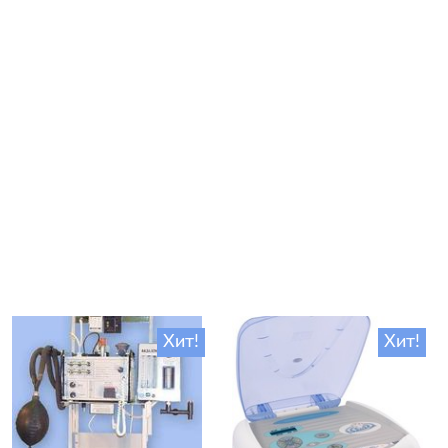
Хит!
Хит!