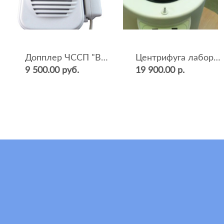
Допплер ЧССП "BF-500++" (фетальный, ультразвуковой)
Центрифуга лабораторная СМ-12 (4000 об.мин, 12 пробирок)
9 500.00 руб.
19 900.00 р.