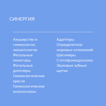
СИНЕРГИЯ
Акушерство и
Адаптеры
гинекология,
Определители
неонатология
жировых отложений
Фетальные
Шагомеры
мониторы
Стетофонендоскопы
Фетальные
Звуковые зубные
допплеры
щетки
Гинекологические
кресла
Гинекологические
кольпоскопы