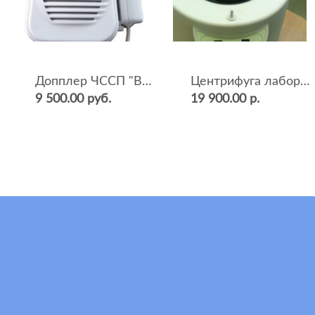
Допплер ЧССП "BF-500++" (фетальный, ультразвуковой)
Центрифуга лабораторная СМ-12 (4000 об.мин, 12 пробирок)
9 500.00 руб.
19 900.00 р.