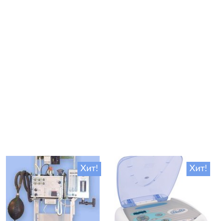
Хит!
Хит!