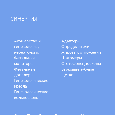
СИНЕРГИЯ
Акушерство и
Адаптеры
гинекология,
Определители
неонатология
жировых отложений
Фетальные
Шагомеры
мониторы
Стетофонендоскопы
Фетальные
Звуковые зубные
допплеры
щетки
Гинекологические
кресла
Гинекологические
кольпоскопы