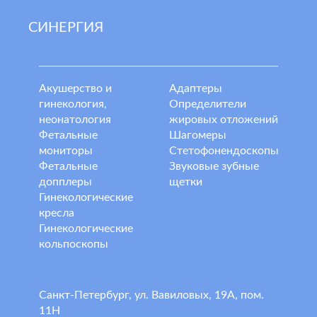
СИНЕРГИЯ
Акушерство и
Адаптеры
гинекология,
Определители
неонатология
жировых отложений
Фетальные
Шагомеры
мониторы
Стетофонендоскопы
Фетальные
Звуковые зубные
допплеры
щетки
Гинекологические
кресла
Гинекологические
кольпоскопы
Санкт-Петербург, ул. Вавиловых, 19А, пом.
11Н