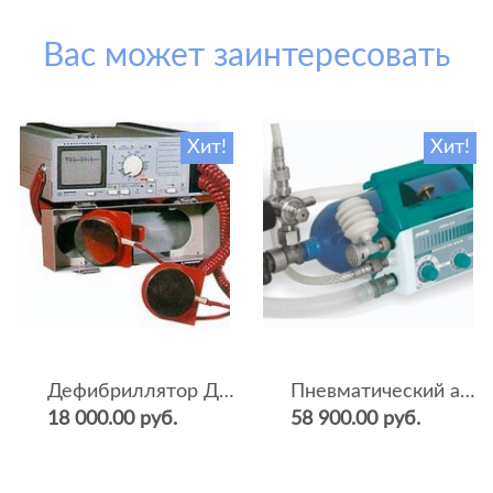
Вас может заинтересовать
Хит!
Хит!
Дефибриллятор ДКИ-Н-04
Пневматический аппарат ИВЛ и оксигенотерапии портативный АИВЛп-2/20-«ТМТ»
18 000.00 руб.
58 900.00 руб.