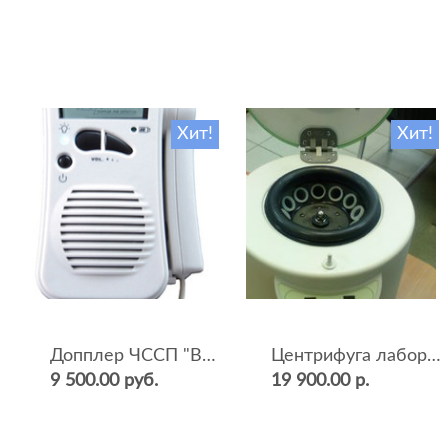
Хит!
Хит!
Допплер ЧССП "BF-500++" (фетальный, ультразвуковой)
Центрифуга лабораторная СМ-12 (4000 об.мин, 12 пробирок)
9 500.00 руб.
19 900.00 р.